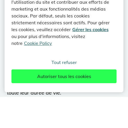
l'utilisation du site et contribuer aux efforts de
Depuis 2022, Kronos Solar fait partie d'EDPR,
marketing et aux fonctionnalités des médias
un leader mondial des énergies renouvelables.
sociaux. Par défaut, seuls les cookies
Kronos Solar connaît le succès depuis plus
strictement nécessaires sont actifs. Pour gérer
d'une décennie.
les cookies, veuillez accéder
Gérer les cookies
ou pour plus d'informations, visitez
Kronos Solar réalise des fermes solaires à
notre
Cookie Policy
l'échelle internationale dans de nombreux pays.
En tant qu'acteur du développement solaire
Tout refuser
entièrement intégré, nous lançons et
développons des fermes solaires, nous
Autoriser tous les cookies
structurons les finances, et nous construisons,
possédons et exploitons des projets pendant
toute leur durée de vie.
Kronos Solar est fier d'être l'un des
développeurs de parcs solaires les plus
performants au monde, avec un palmarès qui