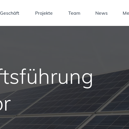
 Geschäft
Projekte
Team
News
Me
ftsführung
or