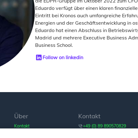
die EDPR-Gruppe im Oktober 2022 zum CFO v
Eduardo verfügt über einen klaren finanziell
Eintritt bei Kronos auch umfangreiche Erfah
Energien und der Geschäftsentwicklung in 
Eduardo hat einen Abschluss in Betriebswirt
Madrid und mehrere Executive Business Adm
Business School.
Follow on linkedin
Über
Kontakt
Kontakt
+49 (0) 89 890570829
+49 (0) 341 21204811